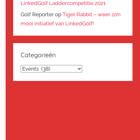
LinkedGolf Laddercompetitie 2021
Golf Reporter
op
Tiger Rabbit – weer zo’n
mooi initiatief van LinkedGolf!
Categorieën
Categorieën