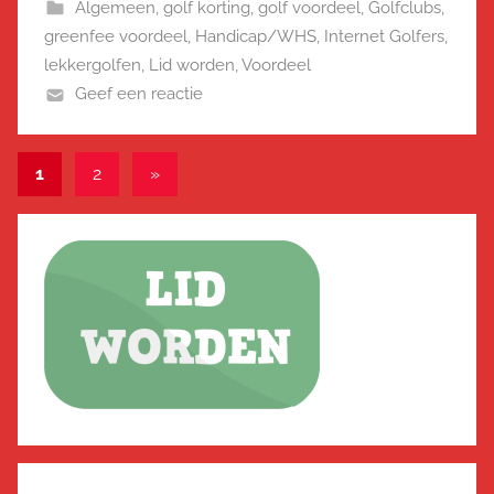
Algemeen
,
golf korting
,
golf voordeel
,
Golfclubs
,
greenfee voordeel
,
Handicap/WHS
,
Internet Golfers
,
lekkergolfen
,
Lid worden
,
Voordeel
Geef een reactie
Berichten
Volgende
1
2
»
berichten
paginering