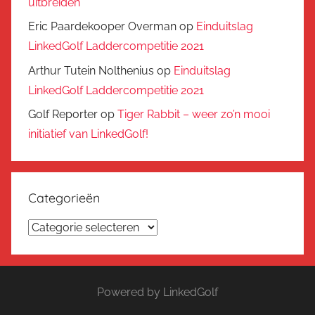
uitbreiden
Eric Paardekooper Overman
op
Einduitslag
LinkedGolf Laddercompetitie 2021
Arthur Tutein Nolthenius
op
Einduitslag
LinkedGolf Laddercompetitie 2021
Golf Reporter
op
Tiger Rabbit – weer zo’n mooi
initiatief van LinkedGolf!
Categorieën
Categorieën
Powered by LinkedGolf