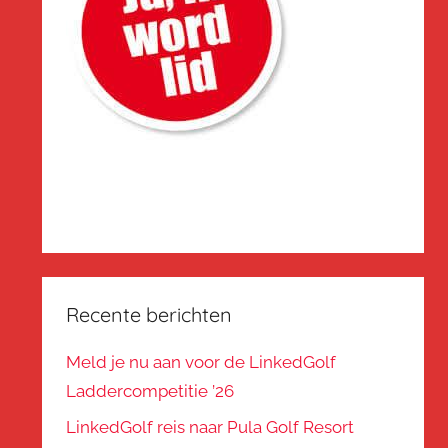
Recente berichten
Meld je nu aan voor de LinkedGolf
Laddercompetitie ’26
LinkedGolf reis naar Pula Golf Resort