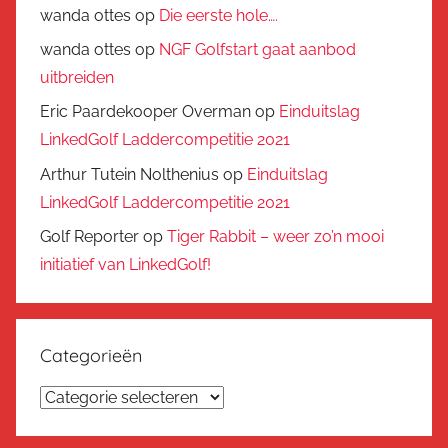
wanda ottes
op
Die eerste hole….
wanda ottes
op
NGF Golfstart gaat aanbod
uitbreiden
Eric Paardekooper Overman
op
Einduitslag
LinkedGolf Laddercompetitie 2021
Arthur Tutein Nolthenius
op
Einduitslag
LinkedGolf Laddercompetitie 2021
Golf Reporter
op
Tiger Rabbit – weer zo’n mooi
initiatief van LinkedGolf!
Categorieën
Categorieën