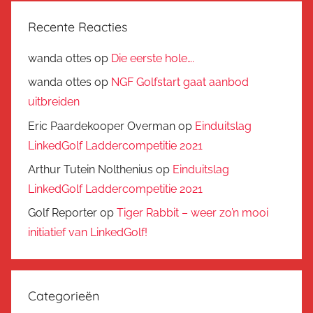
Recente Reacties
wanda ottes
op
Die eerste hole….
wanda ottes
op
NGF Golfstart gaat aanbod
uitbreiden
Eric Paardekooper Overman
op
Einduitslag
LinkedGolf Laddercompetitie 2021
Arthur Tutein Nolthenius
op
Einduitslag
LinkedGolf Laddercompetitie 2021
Golf Reporter
op
Tiger Rabbit – weer zo’n mooi
initiatief van LinkedGolf!
Categorieën