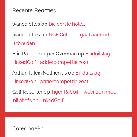
Recente Reacties
wanda ottes
op
Die eerste hole….
wanda ottes
op
NGF Golfstart gaat aanbod
uitbreiden
Eric Paardekooper Overman
op
Einduitslag
LinkedGolf Laddercompetitie 2021
Arthur Tutein Nolthenius
op
Einduitslag
LinkedGolf Laddercompetitie 2021
Golf Reporter
op
Tiger Rabbit – weer zo’n mooi
initiatief van LinkedGolf!
Categorieën