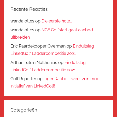
Recente Reacties
wanda ottes
op
Die eerste hole….
wanda ottes
op
NGF Golfstart gaat aanbod
uitbreiden
Eric Paardekooper Overman
op
Einduitslag
LinkedGolf Laddercompetitie 2021
Arthur Tutein Nolthenius
op
Einduitslag
LinkedGolf Laddercompetitie 2021
Golf Reporter
op
Tiger Rabbit – weer zo’n mooi
initiatief van LinkedGolf!
Categorieën