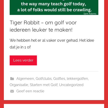
Tiger Rabbit – om golf voor
iedereen leuker te maken!
We hebben het er al vaker over gehad. Het idee
dat je in 1 of
Lees verder
Algemeen
,
Golfclubs
,
Golfles
,
lekkergolfen
,
Organisatie
,
Starten met Golf
,
Uncategorized
Geef een reactie