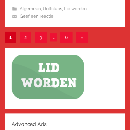
Algemeen
,
Golfclubs
,
Lid worden
Geef een reactie
Berichten
Volgende
1
2
3
…
6
»
berichten
paginering
Advanced Ads