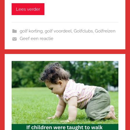
Lees verder
golf korting
,
golf voordeel
,
Golfclubs
,
Golfreizen
Geef een reactie