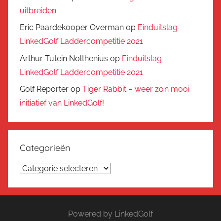
uitbreiden
Eric Paardekooper Overman
op
Einduitslag
LinkedGolf Laddercompetitie 2021
Arthur Tutein Nolthenius
op
Einduitslag
LinkedGolf Laddercompetitie 2021
Golf Reporter
op
Tiger Rabbit – weer zo’n mooi
initiatief van LinkedGolf!
Categorieën
Categorieën
Powered by LinkedGolf