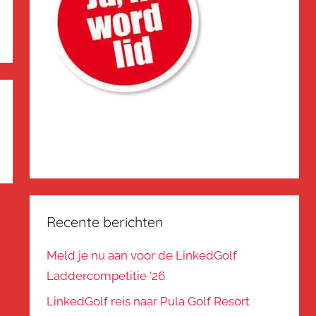
Recente berichten
Meld je nu aan voor de LinkedGolf
Laddercompetitie ’26
LinkedGolf reis naar Pula Golf Resort