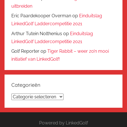
uitbreiden
Eric Paardekooper Overman
op
Einduitslag
LinkedGolf Laddercompetitie 2021
Arthur Tutein Nolthenius
op
Einduitslag
LinkedGolf Laddercompetitie 2021
Golf Reporter
op
Tiger Rabbit – weer zo’n mooi
initiatief van LinkedGolf!
Categorieën
Categorieën
Powered by LinkedGolf