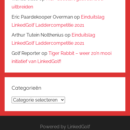
uitbreiden
Eric Paardekooper Overman
op
Einduitslag
LinkedGolf Laddercompetitie 2021
Arthur Tutein Nolthenius
op
Einduitslag
LinkedGolf Laddercompetitie 2021
Golf Reporter
op
Tiger Rabbit – weer zo’n mooi
initiatief van LinkedGolf!
Categorieën
Categorieën
Powered by LinkedGolf