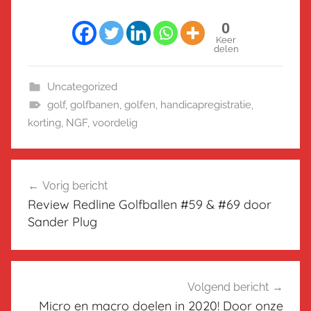
0
Keer
delen
Uncategorized
golf
,
golfbanen
,
golfen
,
handicapregistratie
,
korting
,
NGF
,
voordelig
Bericht
Vorig bericht
navigatie
Review Redline Golfballen #59 & #69 door
Sander Plug
Volgend bericht
Micro en macro doelen in 2020! Door onze