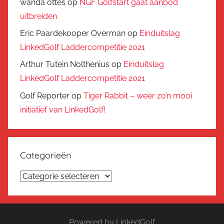
wanda ottes
op
NGF Golfstart gaat aanbod
uitbreiden
Eric Paardekooper Overman
op
Einduitslag
LinkedGolf Laddercompetitie 2021
Arthur Tutein Nolthenius
op
Einduitslag
LinkedGolf Laddercompetitie 2021
Golf Reporter
op
Tiger Rabbit – weer zo’n mooi
initiatief van LinkedGolf!
Categorieën
Categorieën
Powered by LinkedGolf