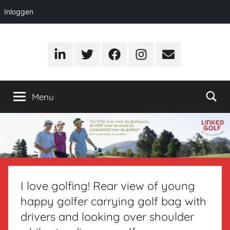
Inloggen
Ga
LinkedGolf
…
naar
nieuws,
LinkedIn
Twitter
Facebook
Instagram
E-
de
meningen
mail
inhoud
en
ervaringen
Menu
van,
voor
en
door
golfers
I love golfing! Rear view of young
happy golfer carrying golf bag with
drivers and looking over shoulder