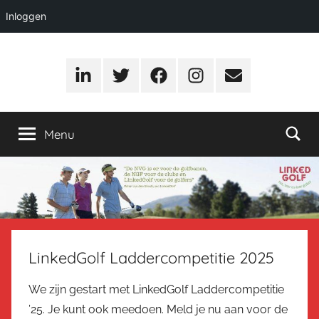
Inloggen
Ga
LinkedGolf
…
naar
nieuws,
LinkedIn
Twitter
Facebook
Instagram
E-
de
meningen
mail
inhoud
en
ervaringen
Menu
van,
voor
en
door
golfers
LinkedGolf Laddercompetitie 2025
We zijn gestart met LinkedGolf Laddercompetitie
’25. Je kunt ook meedoen. Meld je nu aan voor de