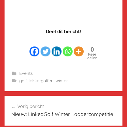
Deel dit bericht!
0
Keer
delen
Events
golf
,
lekkergolfen
,
winter
Bericht
Vorig bericht
navigatie
Nieuw: LinkedGolf Winter Laddercompetitie