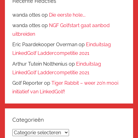
Recente Reacties
wanda ottes
op
Die eerste hole….
wanda ottes
op
NGF Golfstart gaat aanbod
uitbreiden
Eric Paardekooper Overman
op
Einduitslag
LinkedGolf Laddercompetitie 2021
Arthur Tutein Nolthenius
op
Einduitslag
LinkedGolf Laddercompetitie 2021
Golf Reporter
op
Tiger Rabbit – weer zo’n mooi
initiatief van LinkedGolf!
Categorieën
Categorieën