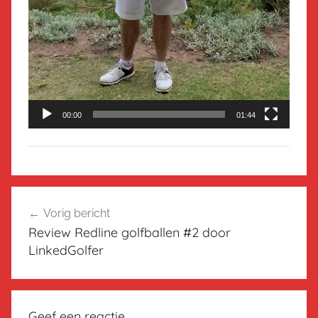
00:00
01:44
Bericht
Vorig bericht
navigatie
Review Redline golfballen #2 door
LinkedGolfer
Geef een reactie