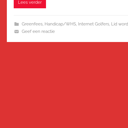
Lees verder
Greenfees
,
Handicap/WHS
,
Internet Golfers
,
Lid wor
Geef een reactie