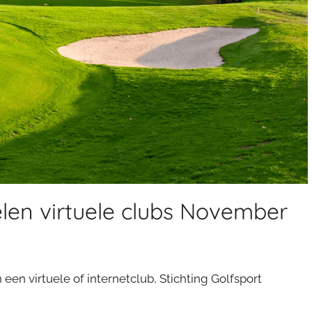
len virtuele clubs November
 een virtuele of internetclub, Stichting Golfsport