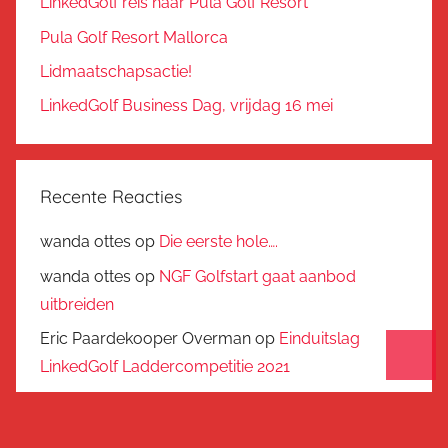
LinkedGolf reis naar Pula Golf Resort
Pula Golf Resort Mallorca
Lidmaatschapsactie!
LinkedGolf Business Dag, vrijdag 16 mei
Recente Reacties
wanda ottes
op
Die eerste hole….
wanda ottes
op
NGF Golfstart gaat aanbod
uitbreiden
Eric Paardekooper Overman
op
Einduitslag
LinkedGolf Laddercompetitie 2021
Arthur Tutein Nolthenius
op
Einduitslag
LinkedGolf Laddercompetitie 2021