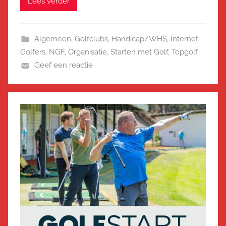
Lees verder
Algemeen
,
Golfclubs
,
Handicap/WHS
,
Internet
Golfers
,
NGF
,
Organisatie
,
Starten met Golf
,
Topgolf
Geef een reactie