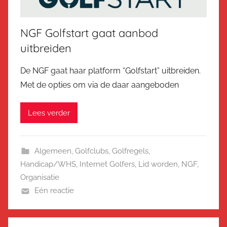
NGF Golfstart gaat aanbod
uitbreiden
De NGF gaat haar platform “Golfstart” uitbreiden.
Met de opties om via de daar aangeboden
Lees verder
Algemeen
,
Golfclubs
,
Golfregels
,
Handicap/WHS
,
Internet Golfers
,
Lid worden
,
NGF
,
Organisatie
Eén reactie