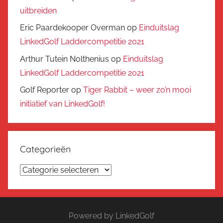
uitbreiden
Eric Paardekooper Overman
op
Einduitslag
LinkedGolf Laddercompetitie 2021
Arthur Tutein Nolthenius
op
Einduitslag
LinkedGolf Laddercompetitie 2021
Golf Reporter
op
Tiger Rabbit – weer zo’n mooi
initiatief van LinkedGolf!
Categorieën
Categorieën
Powered by LinkedGolf