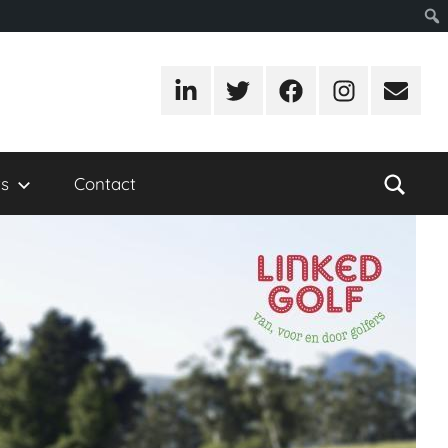
LinkedIn
Twitter
Facebook
Instagram
E-
mail
s
Contact