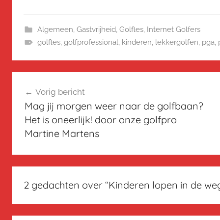
Algemeen
,
Gastvrijheid
,
Golfles
,
Internet Golfers
golfles
,
golfprofessional
,
kinderen
,
lekkergolfen
,
pga
,
Bericht
Vorig bericht
navigatie
Mag jij morgen weer naar de golfbaan?
Het is oneerlijk! door onze golfpro
Martine Martens
2 gedachten over “
Kinderen lopen in de we