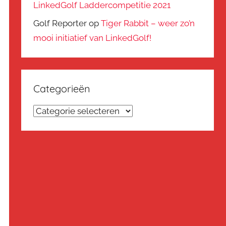
LinkedGolf Laddercompetitie 2021
Golf Reporter
op
Tiger Rabbit – weer zo’n
mooi initiatief van LinkedGolf!
Categorieën
Categorieën