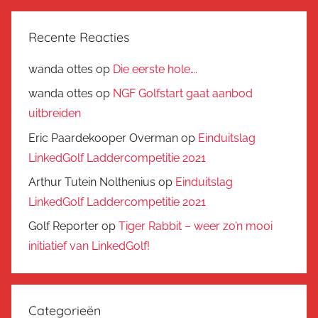
Recente Reacties
wanda ottes
op
Die eerste hole….
wanda ottes
op
NGF Golfstart gaat aanbod
uitbreiden
Eric Paardekooper Overman
op
Einduitslag
LinkedGolf Laddercompetitie 2021
Arthur Tutein Nolthenius
op
Einduitslag
LinkedGolf Laddercompetitie 2021
Golf Reporter
op
Tiger Rabbit – weer zo’n mooi
initiatief van LinkedGolf!
Categorieën