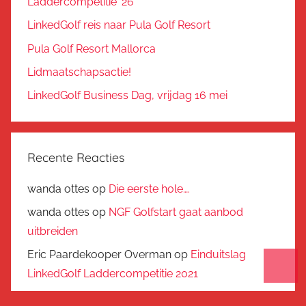
Laddercompetitie ’26
LinkedGolf reis naar Pula Golf Resort
Pula Golf Resort Mallorca
Lidmaatschapsactie!
LinkedGolf Business Dag, vrijdag 16 mei
Recente Reacties
wanda ottes
op
Die eerste hole….
wanda ottes
op
NGF Golfstart gaat aanbod
uitbreiden
Eric Paardekooper Overman
op
Einduitslag
LinkedGolf Laddercompetitie 2021
Arthur Tutein Nolthenius
op
Einduitslag