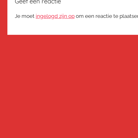
Geef een reactie
Je moet
ingelogd zijn op
om een reactie te plaatse