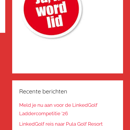
Recente berichten
Meld je nu aan voor de LinkedGolf
Laddercompetitie ’26
LinkedGolf reis naar Pula Golf Resort